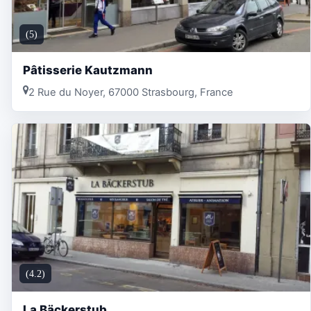
(5)
Pâtisserie Kautzmann
2 Rue du Noyer, 67000 Strasbourg, France
(4.2)
La Bäckerstub