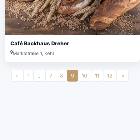
Café Backhaus Dreher
Marktstraße 1, Kehl
«
1
…
7
8
9
10
11
12
»