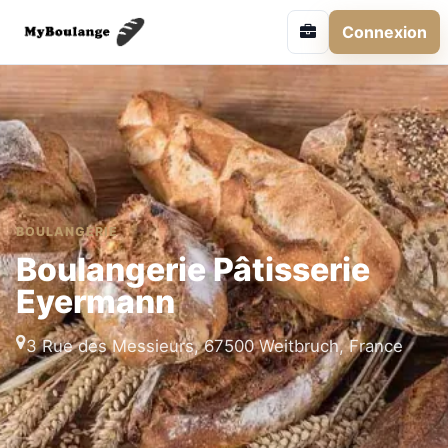
Connexion
BOULANGERIE
Boulangerie Pâtisserie
Eyermann
3 Rue des Messieurs, 67500 Weitbruch, France