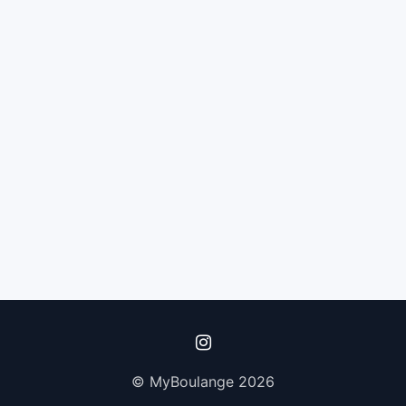
© MyBoulange 2026