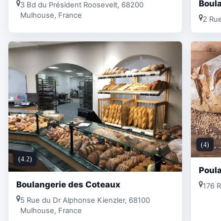
Boula
3 Bd du Président Roosevelt, 68200
Mulhouse, France
2 Ru
(4)
(4.2)
Poula
Boulangerie des Coteaux
176 
5 Rue du Dr Alphonse Kienzler, 68100
Mulhouse, France