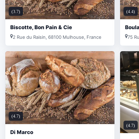
(3.7)
(4.4)
Biscotte, Bon Pain & Cie
Boula
2 Rue du Raisin, 68100 Mulhouse, France
75 Ru
(4.7)
(4.7)
Di Marco