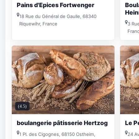
Pains d'Epices Fortwenger
Boul
Hein
18 Rue du Général de Gaulle, 68340
Riquewihr, France
3 Rue
Fran
(4.5)
boulangerie pâtisserie Hertzog
Le P
1 Pl. des Cigognes, 68150 Ostheim,
24 Av