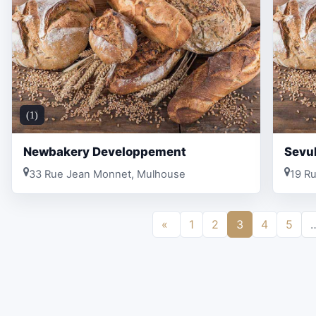
(1)
Newbakery Developpement
Sevu
33 Rue Jean Monnet, Mulhouse
19 R
«
1
2
3
4
5