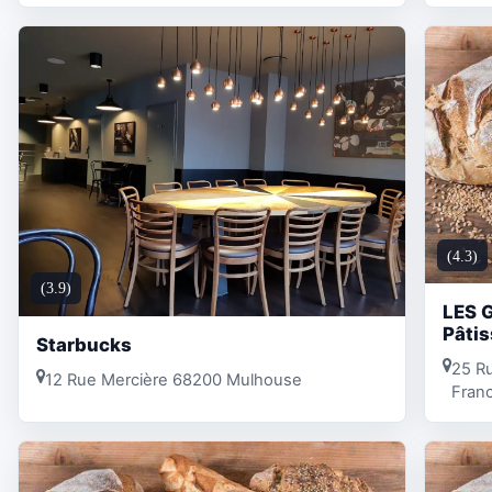
(4.3)
(3.9)
LES 
Pâtis
Starbucks
25 R
12 Rue Mercière 68200 Mulhouse
Fran