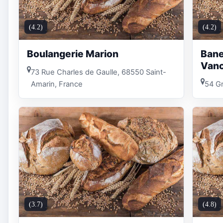
(4.2)
(4.2)
Boulangerie Marion
Bane
Vanc
73 Rue Charles de Gaulle, 68550 Saint-
Amarin, France
54 G
(3.7)
(4.8)