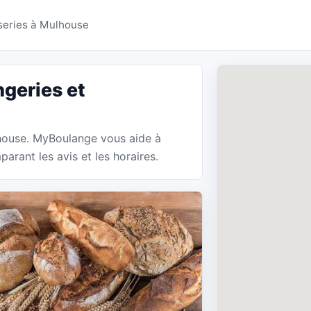
ries Mulhouse - MyBou
series à Mulhouse
geries et
lhouse. MyBoulange vous aide à
arant les avis et les horaires.