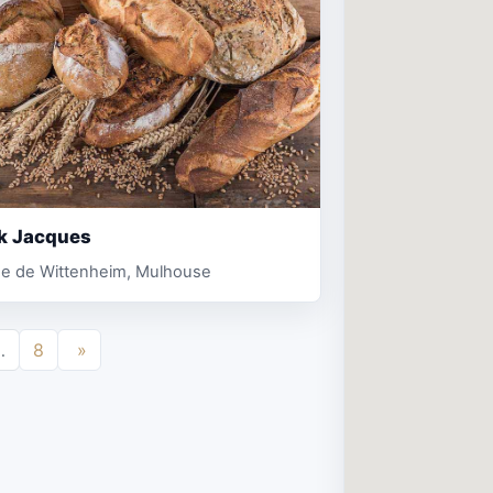
k Jacques
ue de Wittenheim, Mulhouse
…
8
»