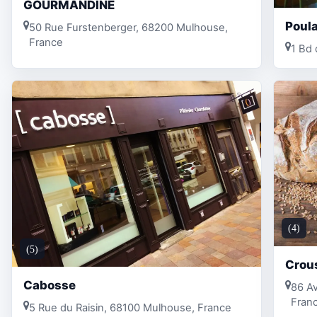
GOURMANDINE
Poula
50 Rue Furstenberger, 68200 Mulhouse,
France
1 Bd 
(4)
(5)
Crou
Cabosse
86 Av
Fran
5 Rue du Raisin, 68100 Mulhouse, France