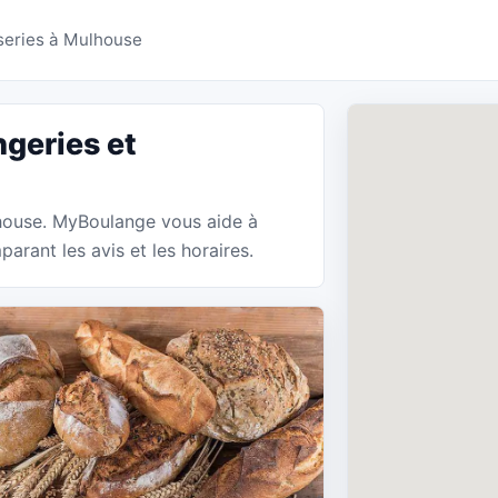
ries Mulhouse - MyBou
series à Mulhouse
geries et
lhouse. MyBoulange vous aide à
arant les avis et les horaires.