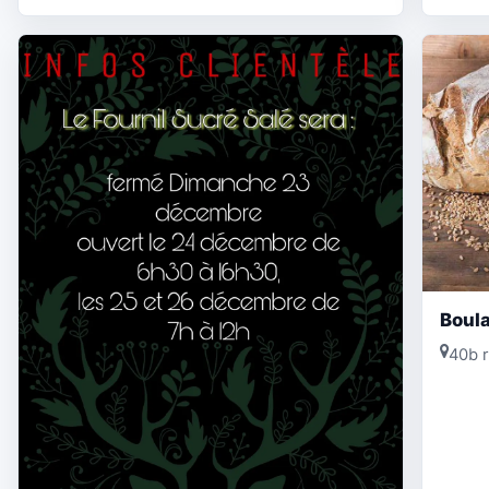
Boul
40b 