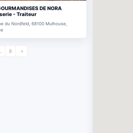
GOURMANDISES DE NORA
serie - Traiteur
ue du Nordfeld, 68100 Mulhouse,
ce
…
8
»