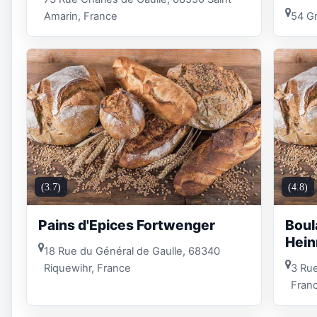
Amarin, France
54 G
(3.7)
(4.8)
Pains d'Epices Fortwenger
Boul
Hein
18 Rue du Général de Gaulle, 68340
Riquewihr, France
3 Rue
Fran