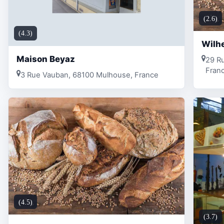
(2.6)
(4.3)
Wilh
Maison Beyaz
29 Ru
Fran
3 Rue Vauban, 68100 Mulhouse, France
(4.5)
(3.7)