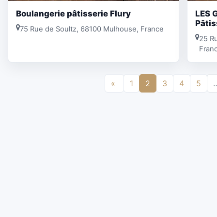
Boulangerie pâtisserie Flury
LES 
Pâtis
75 Rue de Soultz, 68100 Mulhouse, France
25 R
Fran
«
1
2
3
4
5