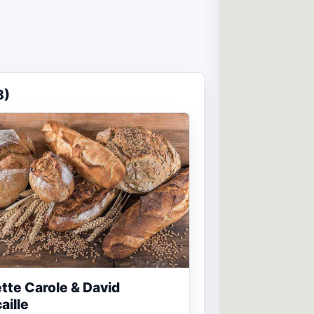
8)
tte Carole & David
aille