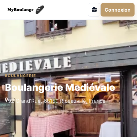
Connexion
BOULANGERIE
Boulangerie Mediévale
92 Grand'Rue, 68150 Ribeauvillé, France