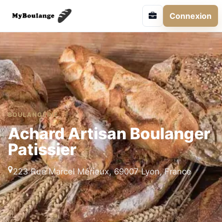
Connexion
BOULANGERIE
Achard Artisan Boulanger
Patissier
223 Rue Marcel Mérieux, 69007 Lyon, France