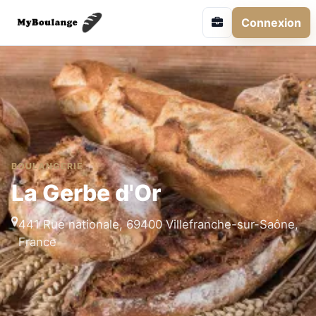
Connexion
BOULANGERIE
La Gerbe d'Or
441 Rue nationale, 69400 Villefranche-sur-Saône,
France