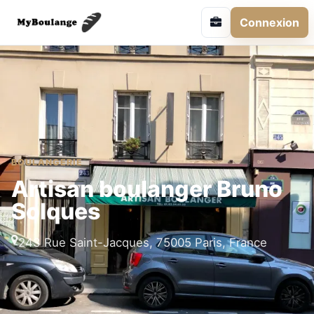
Connexion
BOULANGERIE
Artisan boulanger Bruno
Solques
243 Rue Saint-Jacques, 75005 Paris, France