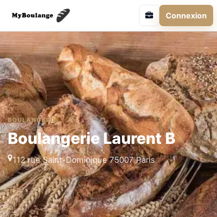
Connexion
BOULANGERIE
Boulangerie Laurent B
112 rue Saint-Dominique 75007 Paris