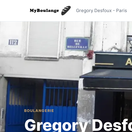
Gregory D
Gregory Desfoux - Paris
BOULANGERIE
Gregory Desf