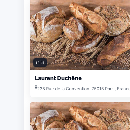
(4.3)
Laurent Duchêne
238 Rue de la Convention, 75015 Paris, Franc