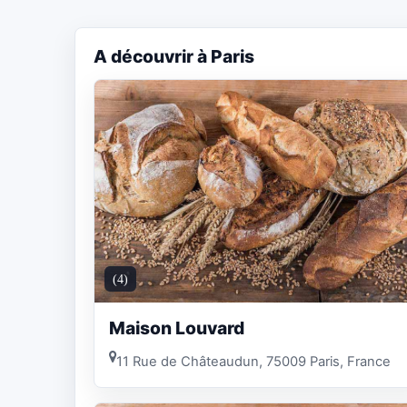
A découvrir à Paris
(4)
Maison Louvard
11 Rue de Châteaudun, 75009 Paris, France