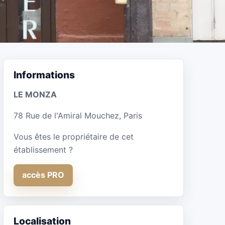
Informations
LE MONZA
78 Rue de l'Amiral Mouchez, Paris
Vous êtes le propriétaire de cet
établissement ?
accès PRO
Localisation