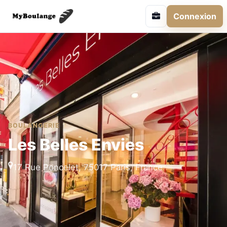
Connexion
BOULANGERIE
Les Belles Envies
17 Rue Poncelet, 75017 Paris, France