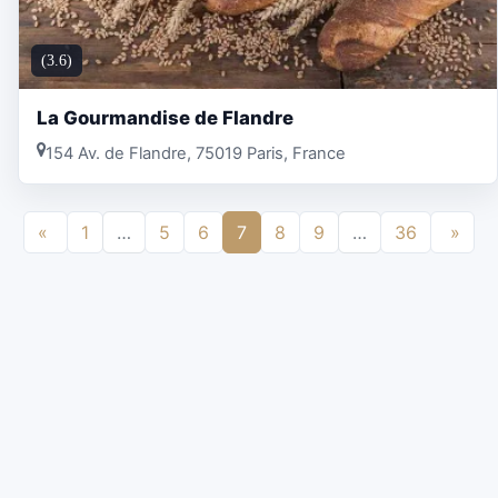
(3.6)
La Gourmandise de Flandre
154 Av. de Flandre, 75019 Paris, France
«
1
…
5
6
7
8
9
…
36
»