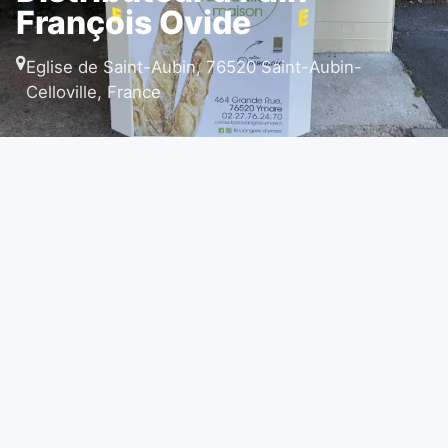
François Ovide
Eglise de Saint-Aubin, 76520 Saint-Aubin-
Celloville, France