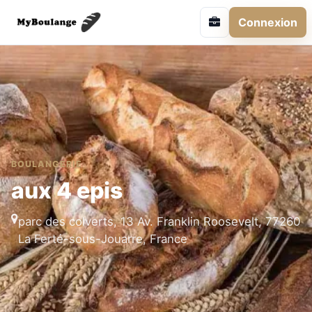
Connexion
BOULANGERIE
aux 4 epis
parc des colverts, 13 Av. Franklin Roosevelt, 77260
La Ferté-sous-Jouarre, France