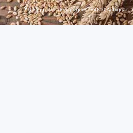
108 impasse des gorgues, 84810 Aubignan, 