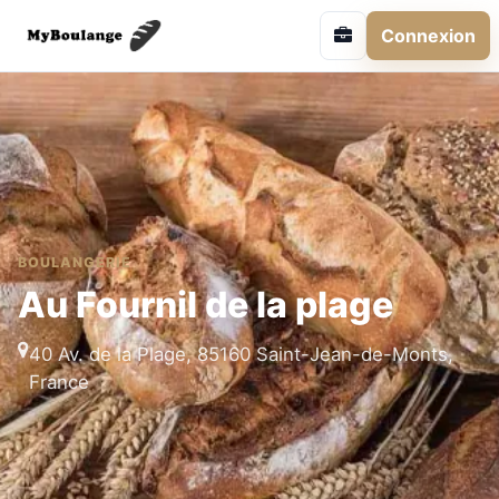
Connexion
BOULANGERIE
Au Fournil de la plage
40 Av. de la Plage, 85160 Saint-Jean-de-Monts,
France