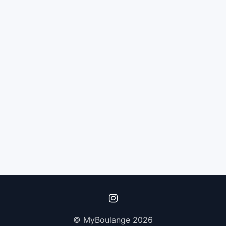
© MyBoulange 2026