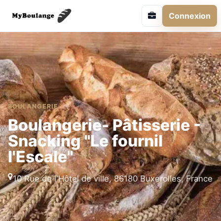
Connexion
BOULANGERIE
Boulangerie- Pâtisserie -
Snacking "Le fournil
l'Escale"
10 Rue de l'Hôtel de ville, 86180 Buxerolles, France