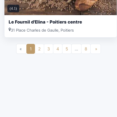
(4.1)
Le Fournil d'Elina - Poitiers centre
31 Place Charles de Gaulle, Poitiers
«
1
2
3
4
5
…
8
»