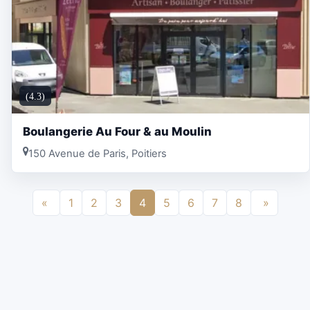
(4.3)
Boulangerie Au Four & au Moulin
150 Avenue de Paris, Poitiers
«
1
2
3
4
5
6
7
8
»