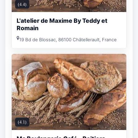
(4.4)
L'atelier de Maxime By Teddy et
Romain
19 Bd de Blossac, 86100 Châtellerault, France
(4.1)