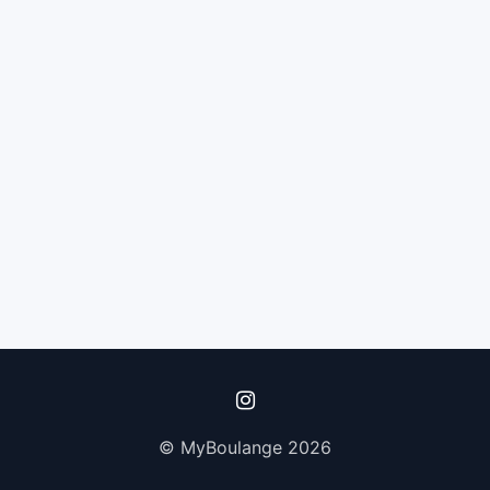
© MyBoulange 2026