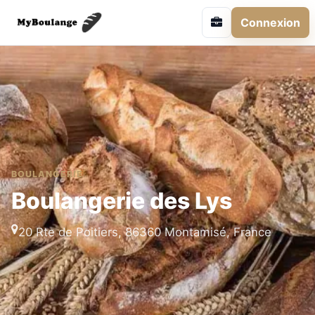
Connexion
BOULANGERIE
Boulangerie des Lys
20 Rte de Poitiers, 86360 Montamisé, France