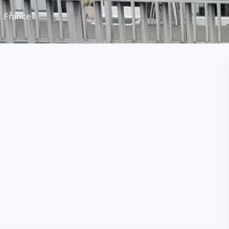
, France