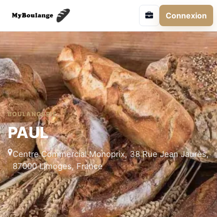
Connexion
BOULANGERIE
PAUL
Centre Commercial Monoprix, 38 Rue Jean Jaurès,
87000 Limoges, France