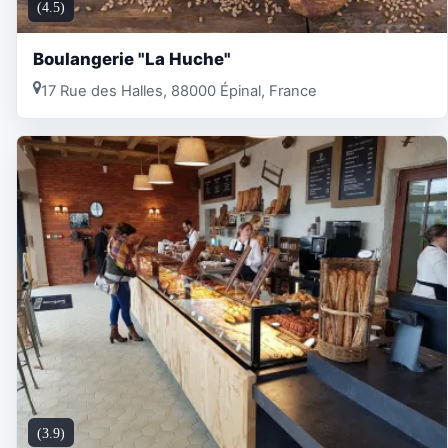
(4.5)
Boulangerie "La Huche"
17 Rue des Halles, 88000 Épinal, France
(3.9)