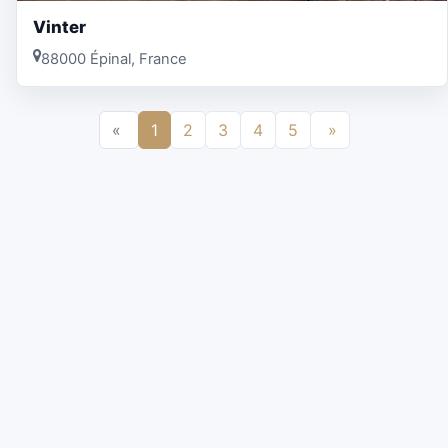
Vinter
88000 Épinal, France
«
1
2
3
4
5
»