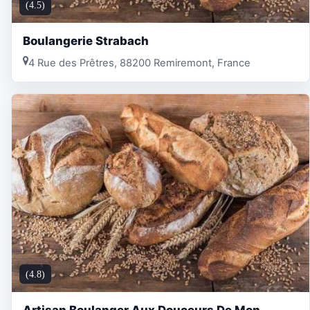
(4.5)
Boulangerie Strabach
4 Rue des Prêtres, 88200 Remiremont, France
(4.8)
Artisan Boulanger Aux Douceurs De Mon