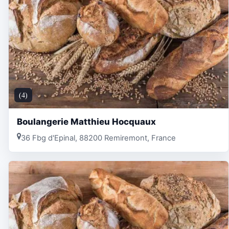
(4)
Boulangerie Matthieu Hocquaux
36 Fbg d'Epinal, 88200 Remiremont, France