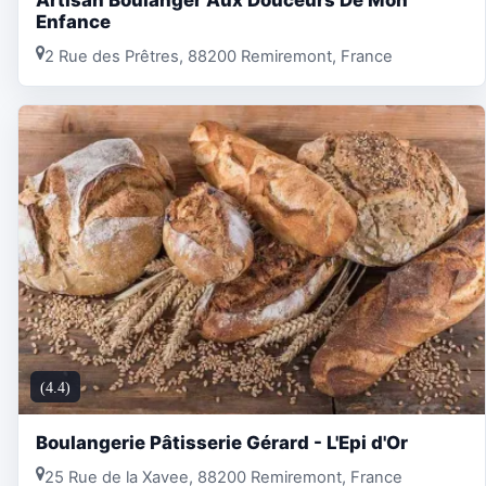
Enfance
2 Rue des Prêtres, 88200 Remiremont, France
(4.4)
Boulangerie Pâtisserie Gérard - L'Epi d'Or
25 Rue de la Xavee, 88200 Remiremont, France