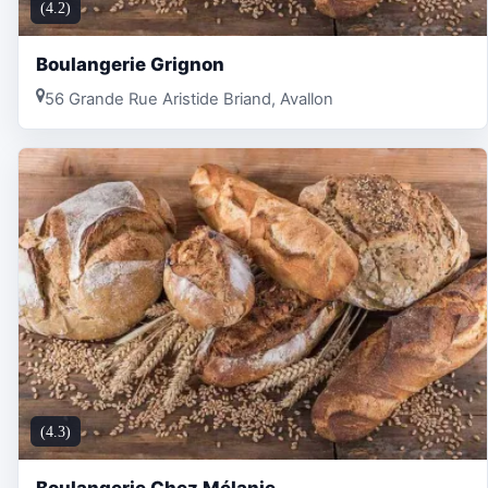
(4.2)
Boulangerie Grignon
56 Grande Rue Aristide Briand, Avallon
(4.3)
Boulangerie Chez Mélanie