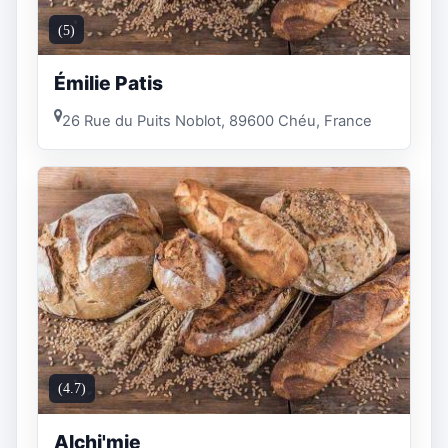
(5)
Émilie Patis
26 Rue du Puits Noblot, 89600 Chéu, France
(4.7)
Alchi'mie