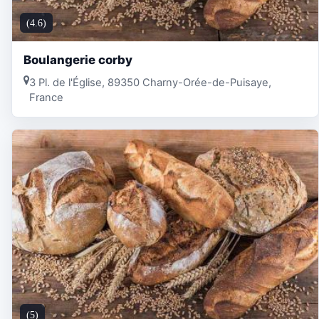
(4.6)
Boulangerie corby
3 Pl. de l'Église, 89350 Charny-Orée-de-Puisaye,
France
(5)