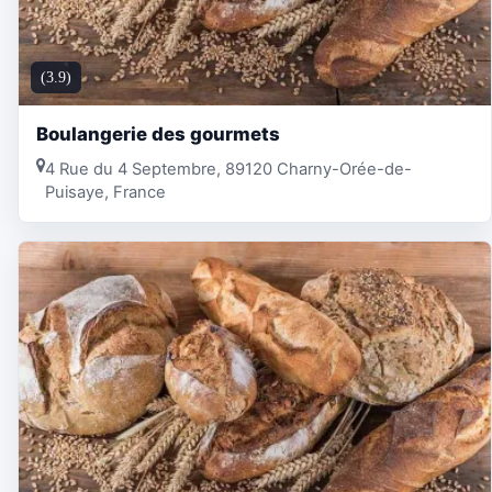
(3.9)
Boulangerie des gourmets
4 Rue du 4 Septembre, 89120 Charny-Orée-de-
Puisaye, France