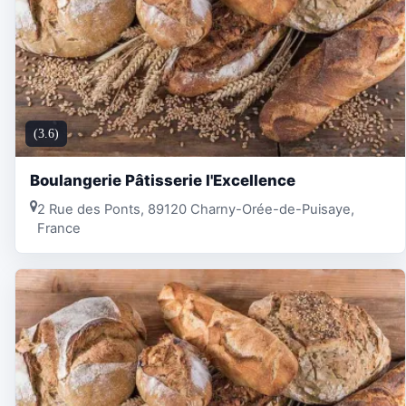
(3.6)
Boulangerie Pâtisserie l'Excellence
2 Rue des Ponts, 89120 Charny-Orée-de-Puisaye,
France