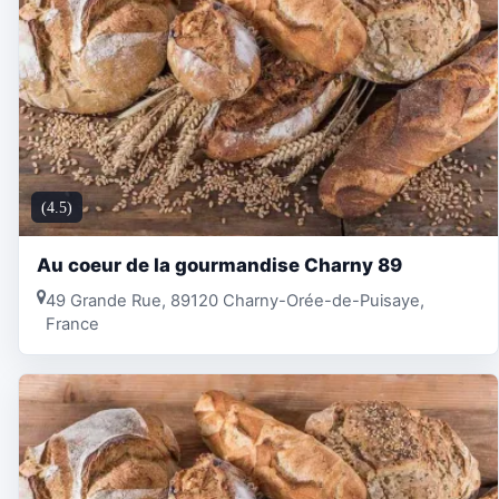
(4.5)
Au coeur de la gourmandise Charny 89
49 Grande Rue, 89120 Charny-Orée-de-Puisaye,
France