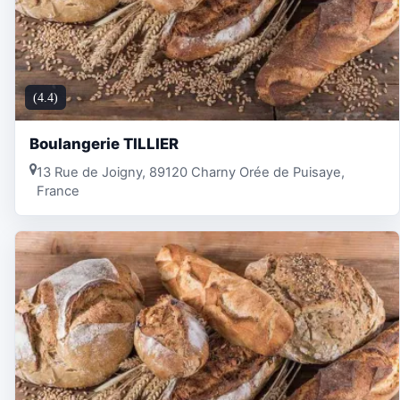
(4.4)
Boulangerie TILLIER
13 Rue de Joigny, 89120 Charny Orée de Puisaye,
France