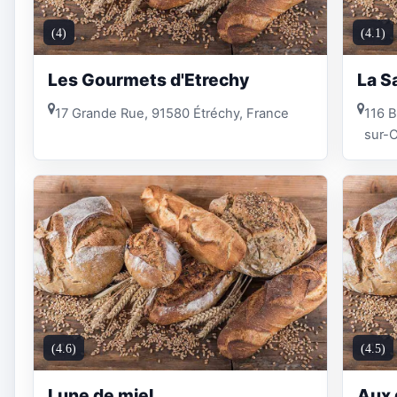
(4)
(4.1)
Les Gourmets d'Etrechy
La S
17 Grande Rue, 91580 Étréchy, France
116 B
sur-O
(4.6)
(4.5)
Lune de miel
Aux 