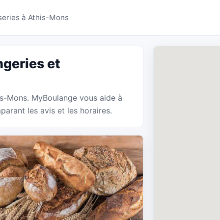
ies Athis-Mons - MyBo
series à Athis-Mons
geries et
this-Mons. MyBoulange vous aide à
arant les avis et les horaires.