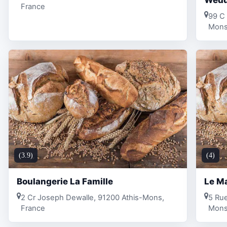
France
99 C 
Mons
(3.9)
(4)
Boulangerie La Famille
Le M
2 Cr Joseph Dewalle, 91200 Athis-Mons,
5 Rue
France
Mons