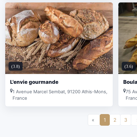
(3.8)
(3.6)
L'envie gourmande
Boul
1 Avenue Marcel Sembat, 91200 Athis-Mons,
75 Av
France
Fran
«
1
2
3