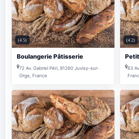
(4.5)
(4.2)
Boulangerie Pâtisserie
Peti
72 Av. Gabriel Péri, 91260 Juvisy-sur-
63 Av
Orge, France
Fran