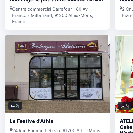
Centre commercial Carrefour, 180 Av.
2 Cr 
François Mitterrand, 91200 Athis-Mons,
Fran
France
(4.2)
(4.6)
La Festive d'Athis
ATELI
Cake 
24 Rue Etienne Lebeau, 91200 Athis-Mons,
Wedd