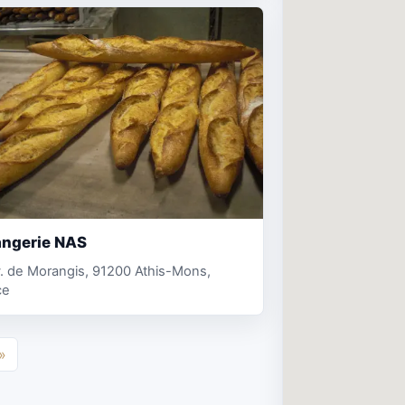
angerie NAS
. de Morangis, 91200 Athis-Mons,
ce
»