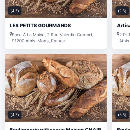
(4.3)
(2.3)
LES PETITS GOURMANDS
Artis
Face À La Mairie, 2 Rue Valentin Conrart,
2 Pl.
91200 Athis-Mons, France
Athi
(4.5)
(3.5)
Boulangerie pâtisserie Maison CHAIR
Boula