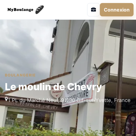
Connexion
BOULANGERIE
Le moulin de Chevry
1 Pl. du Marché Neuf, 91190 Gif-sur-Yvette, France