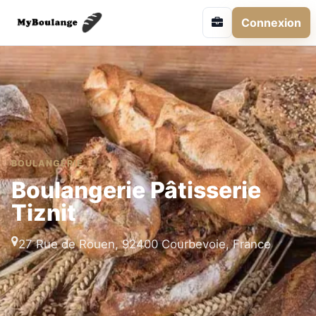
Connexion
BOULANGERIE
Boulangerie Pâtisserie
Tiznit
27 Rue de Rouen, 92400 Courbevoie, France