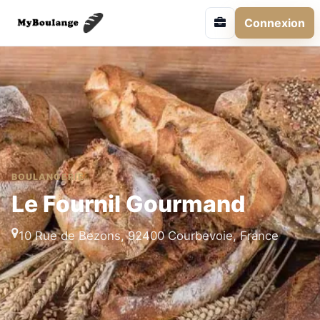
Connexion
BOULANGERIE
Le Fournil Gourmand
10 Rue de Bezons, 92400 Courbevoie, France