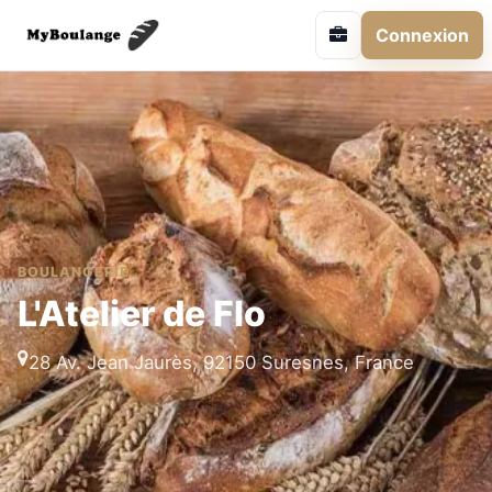
Connexion
BOULANGERIE
L'Atelier de Flo
28 Av. Jean Jaurès, 92150 Suresnes, France