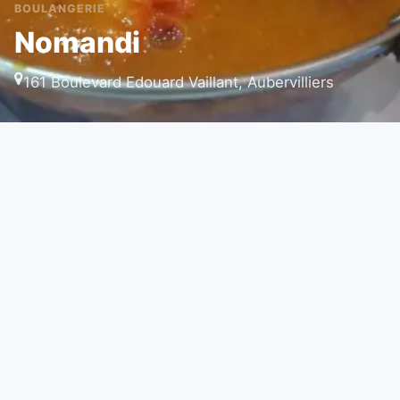
BOULANGERIE
Nomandi
161 Boulevard Edouard Vaillant, Aubervilliers