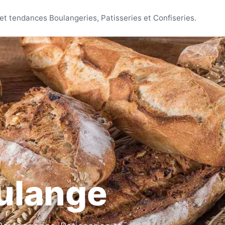
oulange
t tendances Boulangeries, Patisseries et Confiseries.
ulange