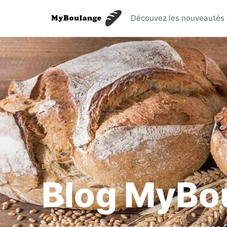
Blog MyB
Découvez les nouveautés e
BLOG
Blog MyBo