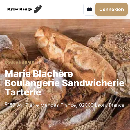
Connexion
BOULANGERIE
Marie Blachère
Boulangerie Sandwicherie
Tarterie
157 Av. Pierre Mendès France, 02000 Laon, France