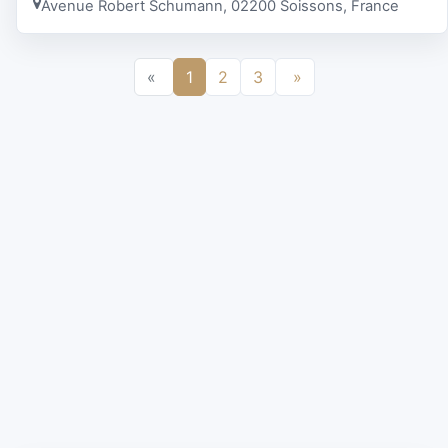
Avenue Robert Schumann, 02200 Soissons, France
«
1
2
3
»