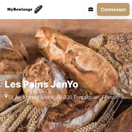
Connexion
BOULANGERIE
Les Pains JenYo
13 Av. Marcel André, 04300 Forcalquier, France