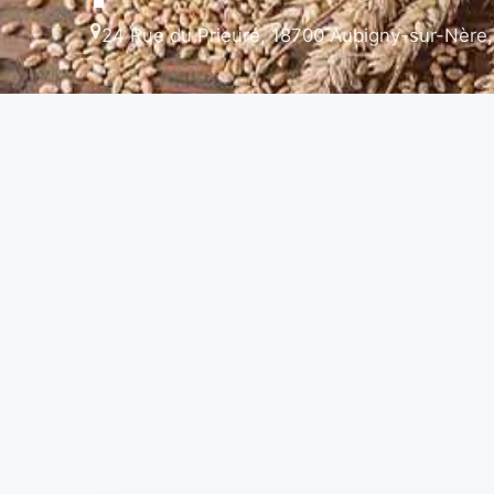
24 Rue du Prieuré, 18700 Aubigny-sur-Nère,