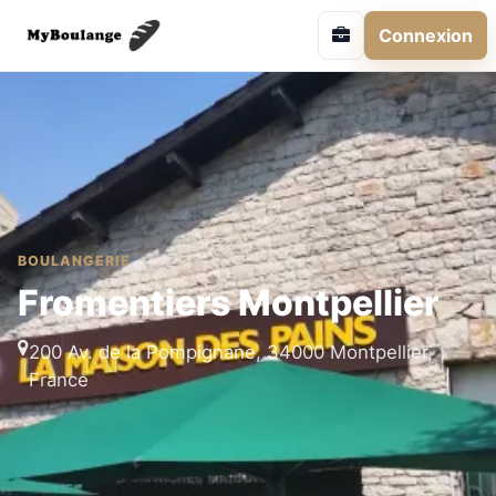
Connexion
BOULANGERIE
Fromentiers Montpellier
200 Av. de la Pompignane, 34000 Montpellier,
France