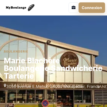
Connexion
BOULANGERIE
Marie Blachère
Boulangerie Sandwicherie
Tarterie
3056 avenue E.Mehul, 34000 Montpellier, France