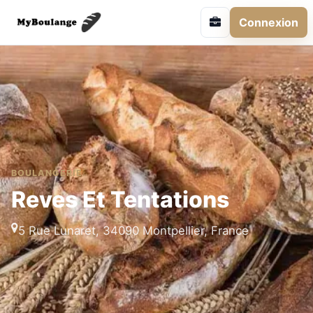
Connexion
BOULANGERIE
Reves Et Tentations
5 Rue Lunaret, 34090 Montpellier, France