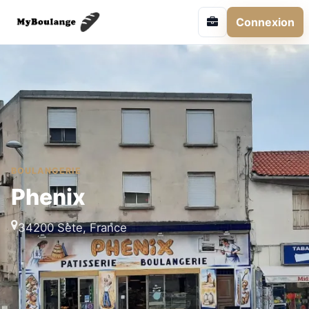
Connexion
BOULANGERIE
Phenix
34200 Sète, France