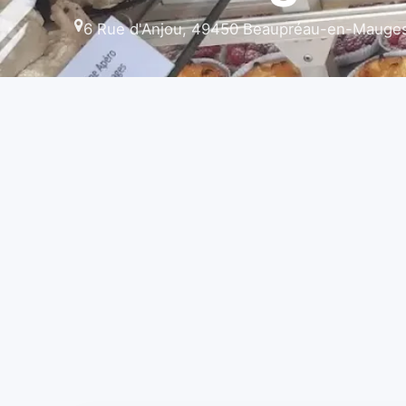
6 Rue d'Anjou, 49450 Beaupréau-en-Mauges