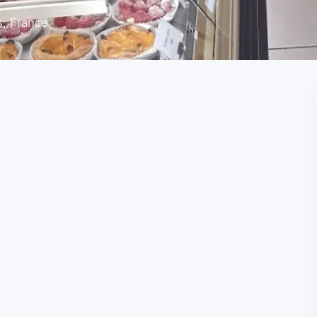
, France