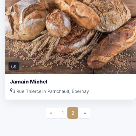
(3)
Jamain Michel
3 Rue Thiercelin Parrichault, Épernay
«
1
2
»