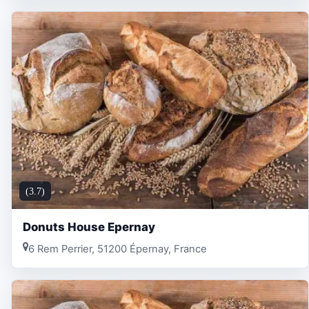
(3.7)
Donuts House Epernay
6 Rem Perrier, 51200 Épernay, France