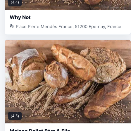
(4.4)
Why Not
5 Place Pierre Mendès France, 51200 Épernay, France
(4.3)
Maison Dallet Père & Fils