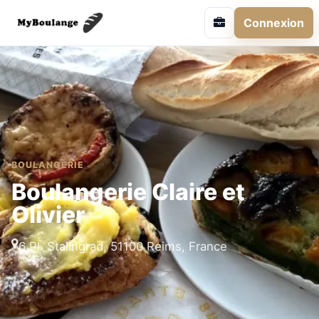
Connexion
BOULANGERIE
Boulangerie Claire et
Olivier
6 Pl. Stalingrad, 51100 Reims, France