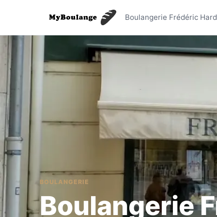
Boulanger
Boulangerie Frédéric Hard
BOULANGERIE
Boulangerie F