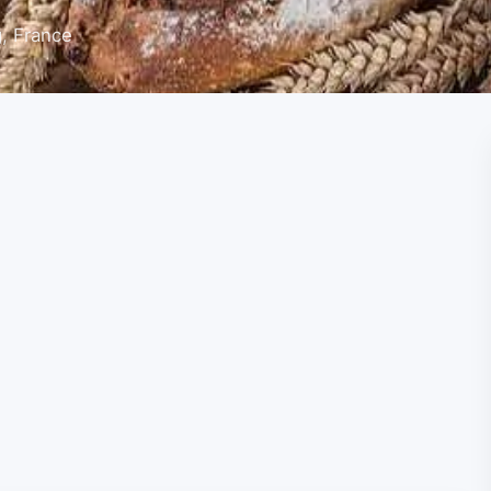
, France