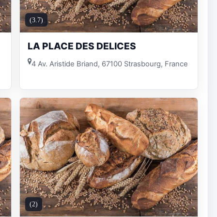
(3.7)
LA PLACE DES DELICES
4 Av. Aristide Briand, 67100 Strasbourg, France
(2)