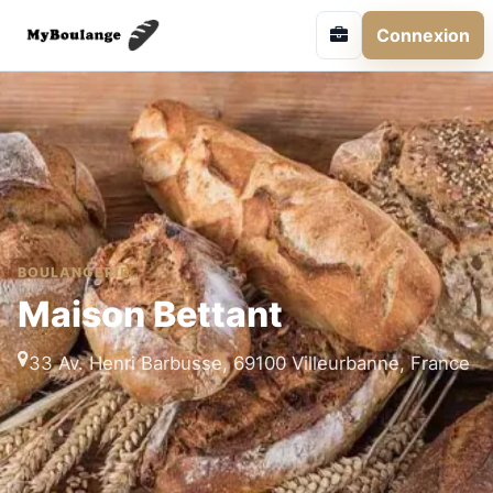
Connexion
BOULANGERIE
Maison Bettant
33 Av. Henri Barbusse, 69100 Villeurbanne, France