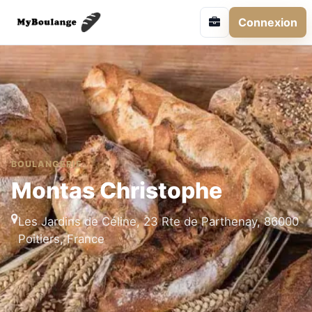
Connexion
BOULANGERIE
Montas Christophe
Les Jardins de Céline, 23 Rte de Parthenay, 86000
Poitiers, France