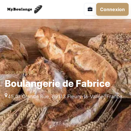
Connexion
BOULANGERIE
Boulangerie de Fabrice
45 Gr Grande Rue, 89113 Fleury-la-Vallée, France